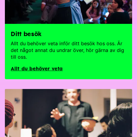
Ditt besök
Allt du behöver veta inför ditt besök hos oss. Är
det något annat du undrar över, hör gärna av dig
till oss.
Allt du behöver veta