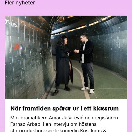
Fler nyheter
När framtiden spårar ur i ett klassrum
Möt dramatikern Amar Jašarević och regissören
Farnaz Arbabi i en intervju om höstens
storproduktion: sci-fi-komedin Kris, kaos &