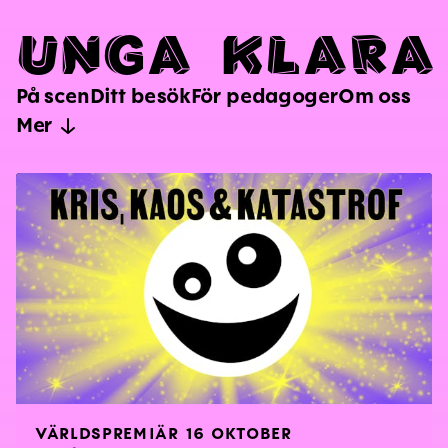
U
N
G
A
K
L
A
R
A
På scen
Ditt besök
För pedagoger
Om oss
Navigation
Mer
VÄRLDSPREMIÄR 16 OKTOBER