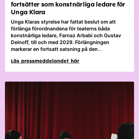
fortsätter som konstnärliga ledare för
Unga Klara
Unga Klaras styrelse har fattat beslut om att
förlänga förordnandena för teaterns båda
konstnärliga ledare, Farnaz Arbabi och Gustav
Deinoff, till och med 2029. Förlängningen
markerar en fortsatt satsning på den
konstnärliga spets och det unika barnperspektiv
Läs pressmeddelandet här
som gjort Unga Klara till en ledande nationell
scen för barn och unga.