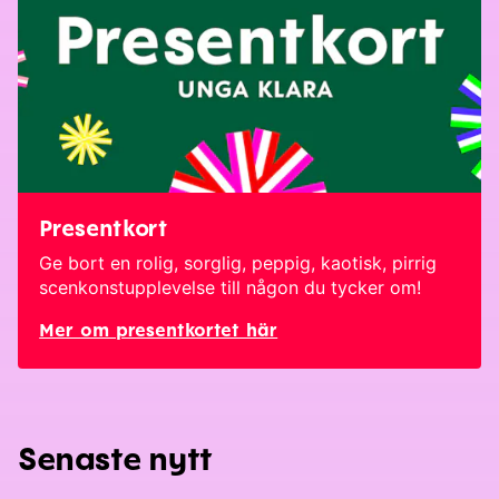
Presentkort
Ge bort en rolig, sorglig, peppig, kaotisk, pirrig
scenkonstupplevelse till någon du tycker om!
Mer om presentkortet här
Senaste nytt