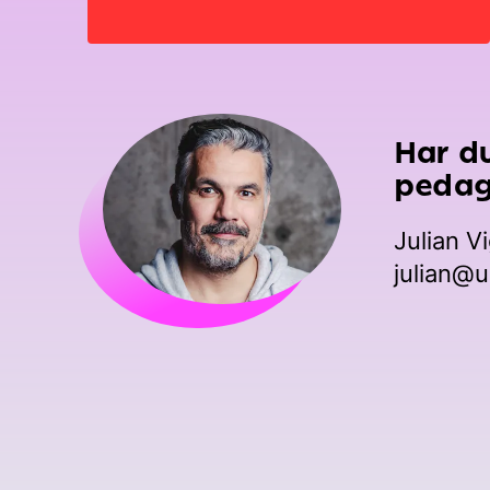
Har d
pedag
Julian V
julian@u