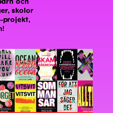
barn och
er, skolor
-projekt,
n!