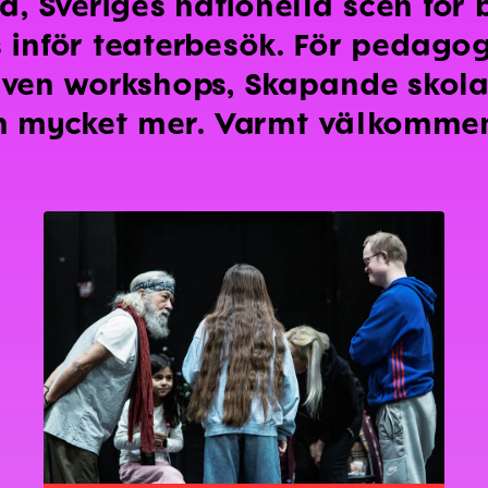
, Sveriges nationella scen för 
s inför teaterbesök. För pedagog
 även workshops, Skapande skola
h mycket mer. Varmt välkomme