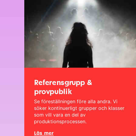
Referensgrupp &
provpublik
Se föreställningen före alla andra. Vi
söker kontinuerligt grupper och klasser
som vill vara en del av
produktionsprocessen.
Läs mer