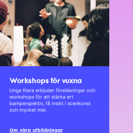
Workshops för vuxna
Unga Klara erbjuder föreläsningar och
workshops för att stärka ert
barnperspektiv, få insikt i scenkonst
och mycket mer.
Om våra utbildningar