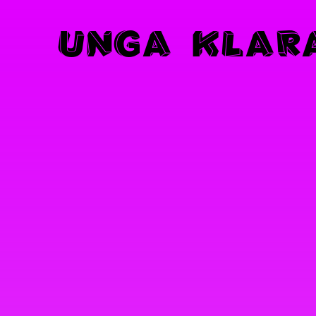
U
N
G
A
K
L
A
R
Navigation