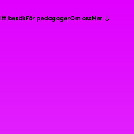
itt besök
För pedagoger
Om oss
Mer