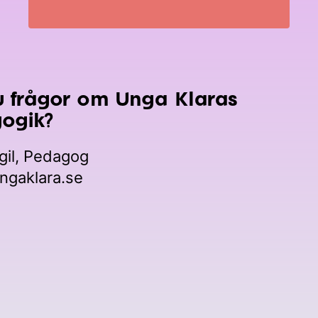
u frågor om Unga Klaras
ogik?
igil, Pedagog
ngaklara.se