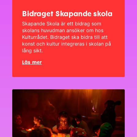
Bidraget Skapande skola
Skapande Skola är ett bidrag som
skolans huvudman ansöker om hos
Kulturrådet
. Bidraget ska bidra till att
konst och kultur integreras i skolan på
lång sikt.
Läs mer