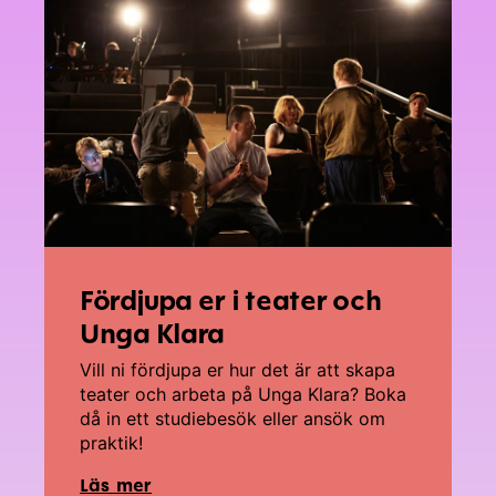
Fördjupa er i teater och
Unga Klara
Vill ni fördjupa er hur det är att skapa
teater och arbeta på Unga Klara? Boka
då in ett studiebesök eller ansök om
praktik!
Läs mer