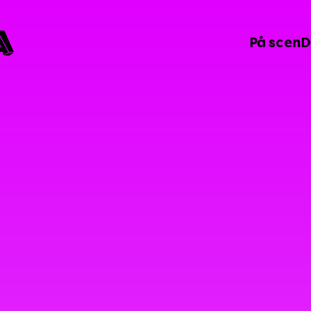
A
På scen
D