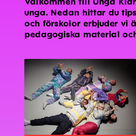
Välkommen till Unga Klara
unga. Nedan hittar du tip
och förskolor erbjuder vi
pedagogiska material oc