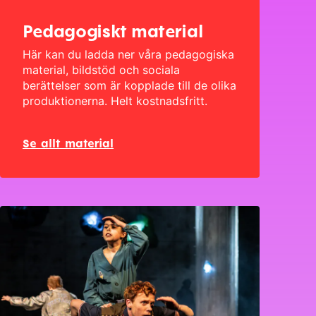
Pedagogiskt material
Här kan du ladda ner våra pedagogiska
material, bildstöd och sociala
berättelser som är kopplade till de olika
produktionerna. Helt kostnadsfritt.
Se allt material