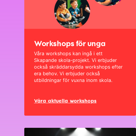
Workshops för unga
Våra workshops kan ingå i ett
Skapande skola-projekt
. Vi erbjuder
också skräddarsydda workshops efter
era behov. Vi erbjuder också
utbildningar för vuxna
inom skola.
Våra aktuella workshops