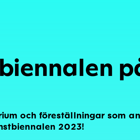
biennalen p
ium och föreställningar som a
nstbiennalen 2023!