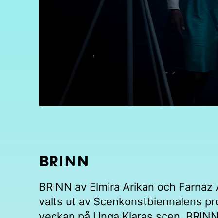
BRINN
BRINN av Elmira Arikan och Farnaz 
valts ut av Scenkonstbiennalens p
veckan på Unga Klaras scen. BRINN 