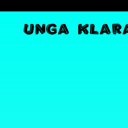
U
N
G
A
K
L
A
R
Navigation