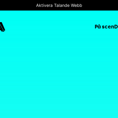
Aktivera Talande Webb
A
På scen
D