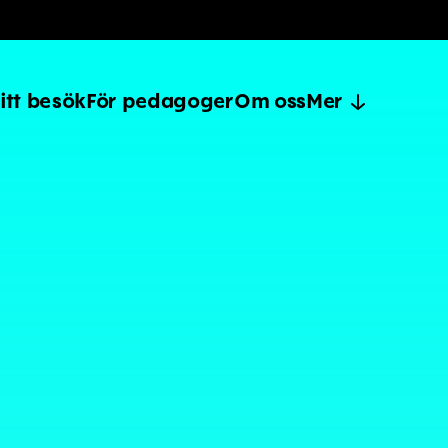
itt besök
För pedagoger
Om oss
Mer