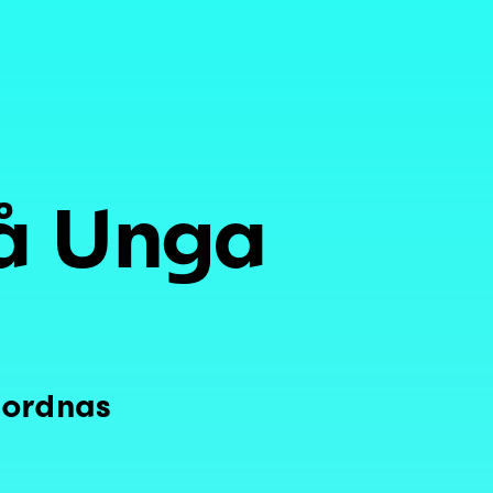
å Unga
nordnas