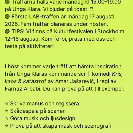
🟣 Träffarna hålls varje måndag kl 15.00–19.00
på Unga Klara. Vi bjuder på toast 🍞
🟣 Första LAB-träffen är måndag 17 augusti
2026. Fem träffar planeras under hösten.
🟣 TIPS! Vi finns på Kulturfestivalen i Stockholm
12–16 augusti. Kom förbi, prata med oss och
testa på aktiviteter!
I höst kommer varje träff att hämta inspiration
från Unga Klaras kommande sci-fi komedi
Kris,
kaos & katastrof
av Amar Jašarević, i regi av
Farnaz Arbabi. Du kan prova på att till exempel:
⭐️ Skriva manus och regissera
⭐️ Skådespela på scenen
⭐️ Göra musik och ljusdesign
⭐️ Prova på att skapa mask och scenografi