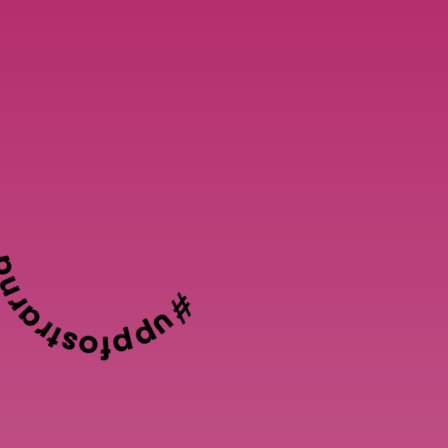
pfostrarna
#