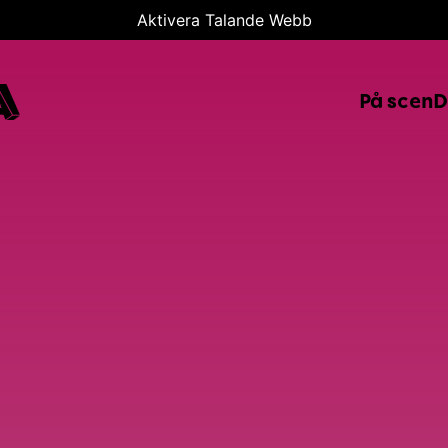
Aktivera Talande Webb
A
På scen
D