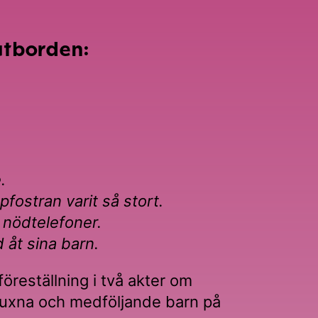
atborden:
.
pfostran varit så stort.
l nödtelefoner.
 åt sina barn.
öreställning i två akter om
r vuxna och medföljande barn på