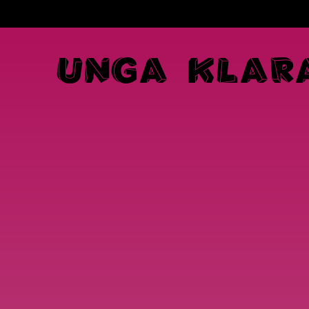
U
N
G
A
K
L
A
R
Navigation