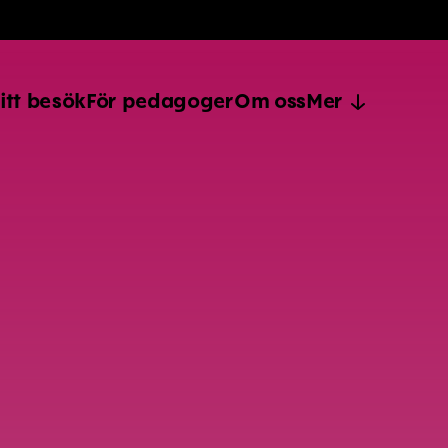
itt besök
För pedagoger
Om oss
Mer