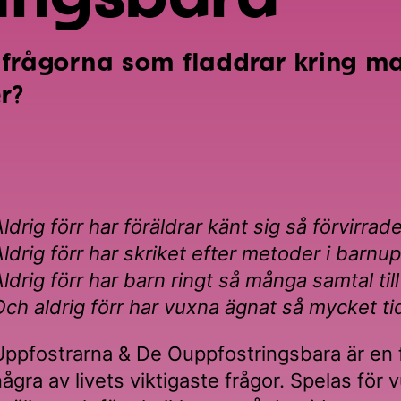
i frågorna som fladdrar kring m
r?
ldrig förr har föräldrar känt sig så förvirrade
Aldrig förr har skriket efter metoder i barnup
Aldrig förr har barn ringt så många samtal til
Och aldrig förr har vuxna ägnat så mycket tid
Uppfostrarna & De Ouppfostringsbara är en f
några av livets viktigaste frågor. Spelas fö