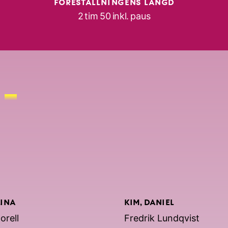
FÖRESTÄLLNINGENS LÄNGD
2 tim 50 inkl. paus
LINA
KIM, DANIEL
orell
Fredrik Lundqvist