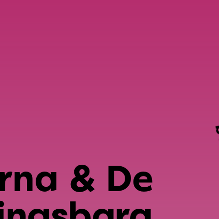
up
rna & De
ingsbara