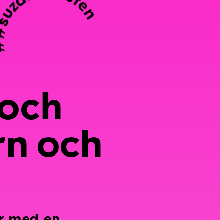
suzanneosten
#
 och
rn och
år med en