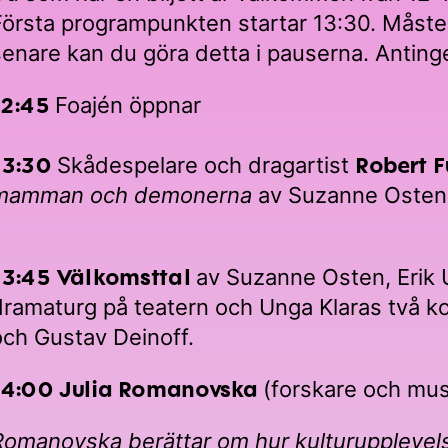
Första programpunkten startar 13:30. Måste d
senare kan du göra detta i pauserna. Antinge
12:45
Foajén öppnar
13:30
Robert F
Skådespelare och dragartist
mamman och demonerna
av Suzanne Osten
13:45 Välkomsttal
av Suzanne Osten, Erik 
dramaturg på teatern och Unga Klaras två ko
och Gustav Deinoff.
14:00 Julia Romanovska
(forskare och mus
Romanovska berättar om hur kulturupplevels