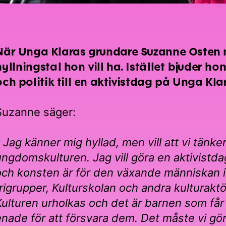
När Unga Klaras grundare Suzanne Osten nu
hyllningstal hon vill ha. Istället bjuder h
och politik till en aktivistdag på Unga Kl
Suzanne säger:
-
Jag känner mig hyllad, men vill att vi tänke
ungdomskulturen. Jag vill göra en aktivistdag
och konsten är för den växande människan 
frigrupper, Kulturskolan och andra kulturakt
Kulturen urholkas och det är barnen som får 
enade för att försvara dem. Det måste vi gö