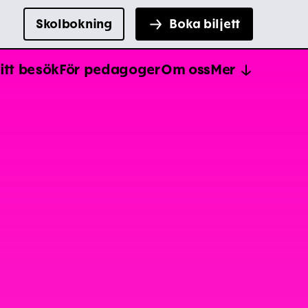
Skolbokning
Boka biljett
itt besök
För pedagoger
Om oss
Mer