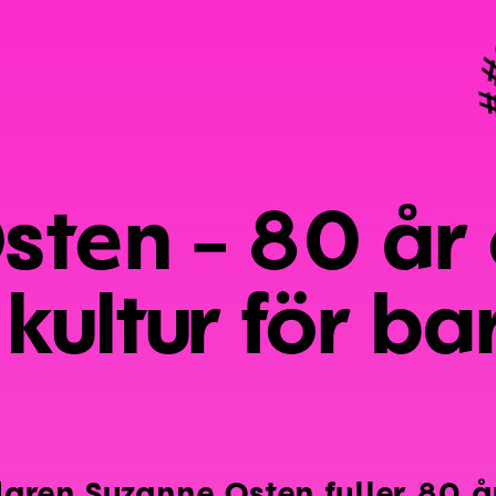
#
sten - 80 år
kultur för ba
daren Suzanne Osten fyller 80 