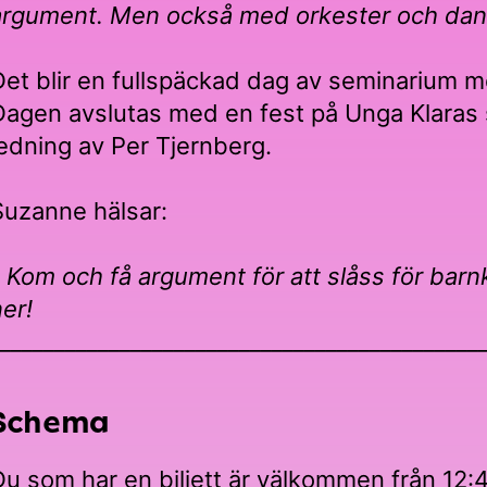
argument. Men också med orkester och dan
Det blir en fullspäckad dag av seminarium m
Dagen avslutas med en fest på Unga Klaras 
ledning av Per Tjernberg.
Suzanne hälsar:
-
Kom och få argument för att slåss för barnk
ner!
_____________________________________________
Schema
Du som har en biljett är välkommen från 12: