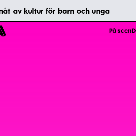
Aktivera Talande Webb
åt av kultur för barn och unga
A
På scen
D