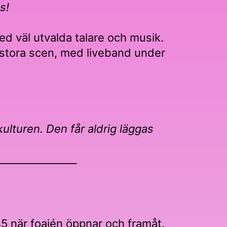
s!
ed väl utvalda talare och musik.
stora scen, med liveband under
ulturen. Den får aldrig läggas
________________
45 när foajén öppnar och framåt.