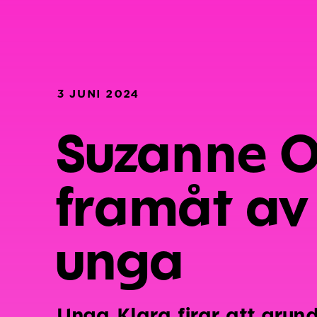
3 JUNI 2024
Suzanne O
framåt av 
unga
Unga Klara firar att grun