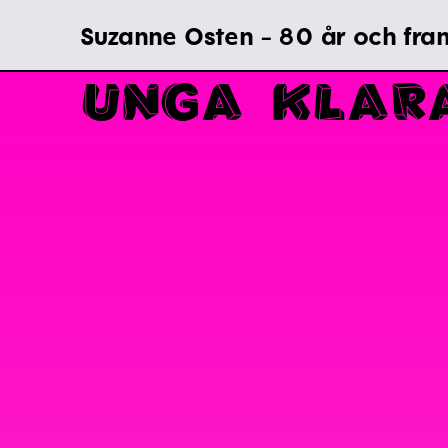
Suzanne Osten - 80 år och fram
U
N
G
A
K
L
A
R
Navigation