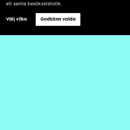
att samla besöksstatistik.
Välj vilka
Godkänn valda
Håll koll på
Unga Klara
!