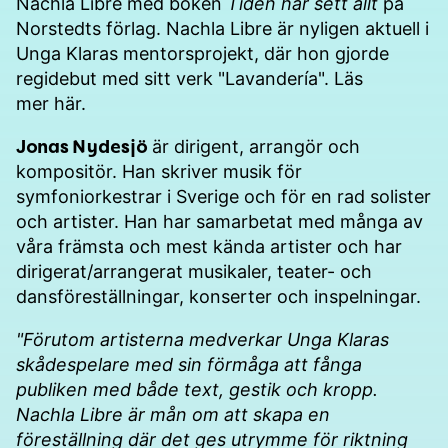
Nachla Libre med boken
Tiden har sett allt
på
Norstedts förlag. Nachla Libre är nyligen aktuell i
Unga Klaras mentorsprojekt, där hon gjorde
regidebut med sitt verk "Lavandería". Läs
mer
här
.
Jonas Nydesjö
är dirigent, arrangör och
kompositör. Han skriver musik för
symfoniorkestrar i Sverige och för en rad solister
och artister. Han har samarbetat med många av
våra främsta och mest kända artister och har
dirigerat/arrangerat musikaler, teater- och
dansföreställningar, konserter och inspelningar.
"Förutom artisterna medverkar Unga Klaras
skådespelare med sin förmåga att fånga
publiken med både text, gestik och kropp.
Nachla Libre är mån om att skapa en
föreställning där det ges utrymme för riktning