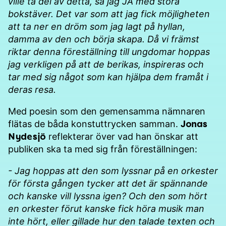
ville ta del av detta, sa jag JA med stora
bokstäver. Det var som att jag fick möjligheten
att ta ner en dröm som jag lagt på hyllan,
damma av den och börja skapa. Då vi främst
riktar denna föreställning till ungdomar hoppas
jag verkligen på att de berikas, inspireras och
tar med sig något som kan hjälpa dem framåt i
deras resa.
Med poesin som den gemensamma nämnaren
Jonas
flätas de båda konstuttrycken samman.
Nydesjö
reflekterar över vad han önskar att
publiken ska ta med sig från föreställningen:
- Jag hoppas att den som lyssnar på en orkester
för första gången tycker att det är spännande
och kanske vill lyssna igen? Och den som hört
en orkester förut kanske fick höra musik man
inte hört, eller gillade hur den talade texten och