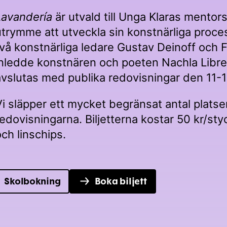
Lavandería
är utvald till Unga Klaras mentors
utrymme att utveckla sin konstnärliga proc
två konstnärliga ledare Gustav Deinoff och
inledde konstnären och poeten Nachla Libre 
avslutas med publika redovisningar den 11-1
Vi släpper ett mycket begränsat antal platser 
redovisningarna. Biljetterna kostar 50 kr/st
och linschips.
Skolbokning
Boka biljett