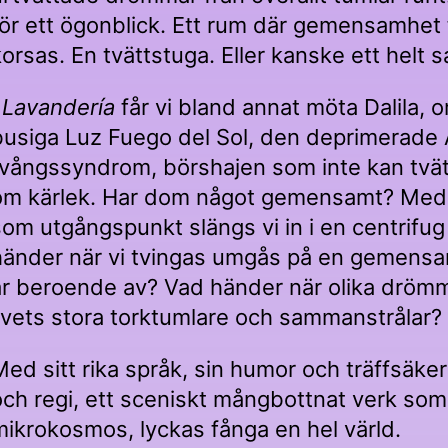
för ett ögonblick. Ett rum där gemensamhet 
korsas. En tvättstuga. Eller kanske ett helt 
I
Lavandería
får vi bland annat möta Dalila, 
busiga Luz Fuego del Sol, den deprimerade
tvångssyndrom, börshajen som inte kan tv
om kärlek. Har dom något gemensamt? Med t
som utgångspunkt slängs vi in i en centrifug
händer när vi tvingas umgås på en gemensam 
är beroende av? Vad händer när olika drömma
livets stora torktumlare och sammanstrålar
Med sitt rika språk, sin humor och träffsäk
och regi, ett sceniskt mångbottnat verk som
mikrokosmos, lyckas fånga en hel värld.