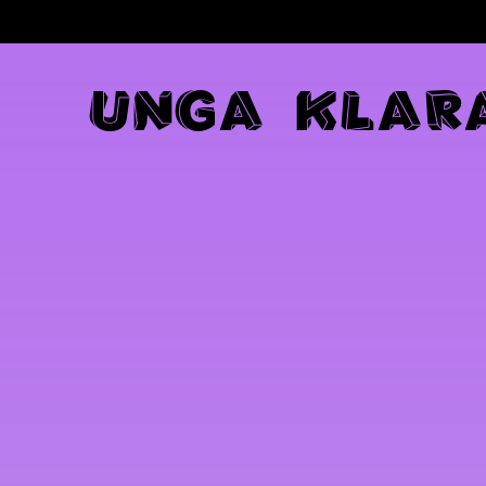
U
N
G
A
K
L
A
R
Navigation