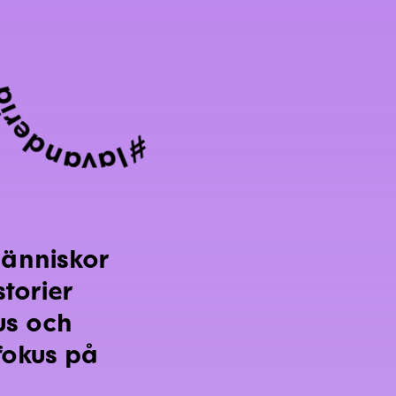
vandería
#
människor
torier
us och
fokus på