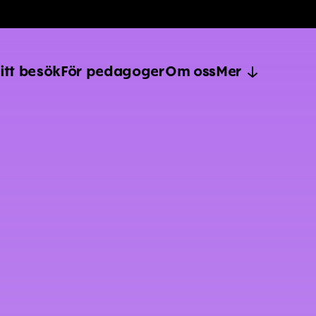
itt besök
För pedagoger
Om oss
Mer