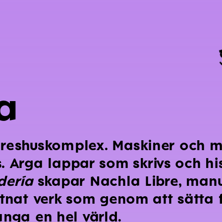
la
a
 hyreshuskomplex. Maskiner och 
 Arga lappar som skrivs och his
dería
skapar Nachla Libre, man
ttnat verk som genom att sätta 
ånga en hel värld.