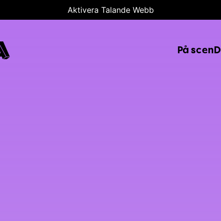
Aktivera Talande Webb
A
På scen
D