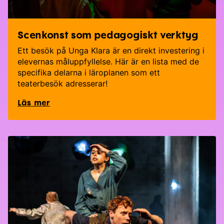
Scenkonst som pedagogiskt verktyg
Ett besök på Unga Klara är en direkt investering i
elevernas måluppfyllelse. Här är en lista med de
specifika delarna i läroplanen som ett
teaterbesök adresserar!
Läs mer