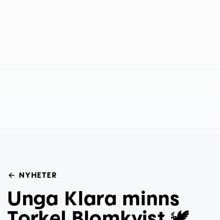
←
NYHETER
Unga Klara minns
Torkel Blomkvist 🕊