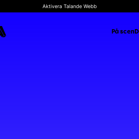
Aktivera Talande Webb
A
På scen
D