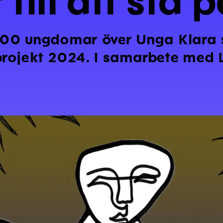
 100 ungdomar över Unga Klara
-projekt 2024. I samarbete med 