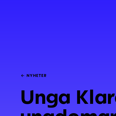
←
NYHETER
Unga Klar
ungdomar t