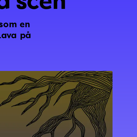
 som en
Lava på