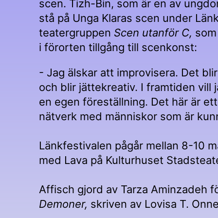
scen. Tizh-Bin, som är en av ungdo
stå på Unga Klaras scen under Länk-
teatergruppen
Scen utanför C,
som 
i förorten tillgång till scenkonst:
- Jag älskar att improvisera. Det bl
och blir jättekreativ. I framtiden vi
en egen föreställning. Det här är ett
nätverk med människor som är kun
Länkfestivalen pågår mellan 8-10 m
med Lava på Kulturhuset Stadsteate
Affisch gjord av Tarza Aminzadeh f
Demoner,
skriven av Lovisa T. Onn