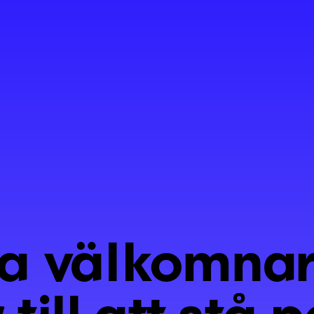
a välkomna
ill att stå 