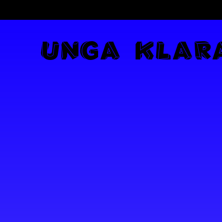
U
N
G
A
K
L
A
R
Navigation