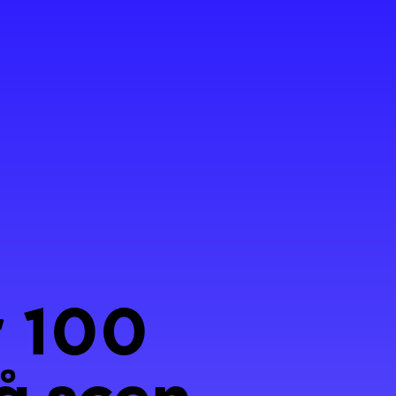
r 100
på scen