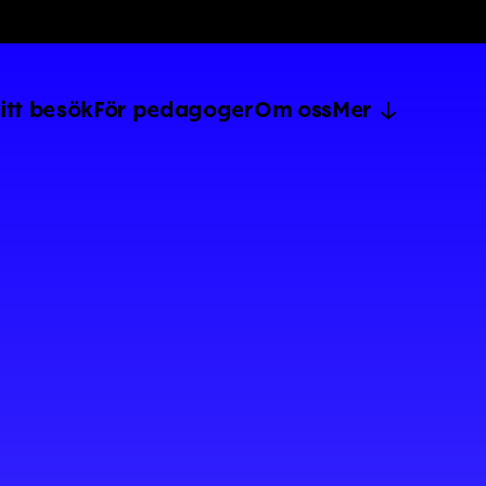
itt besök
För pedagoger
Om oss
Mer