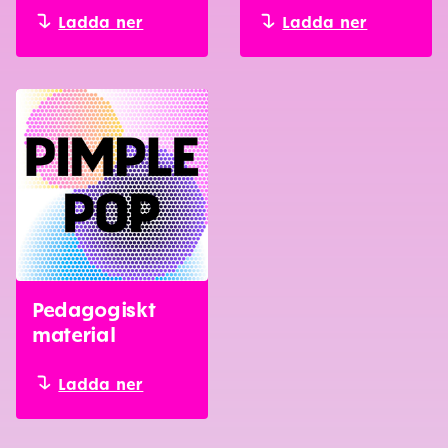
Ladda ner
Ladda ner
Pedagogiskt
material
Ladda ner