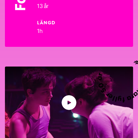
13 år
LÄNGD
1h
Unga Klara fylle